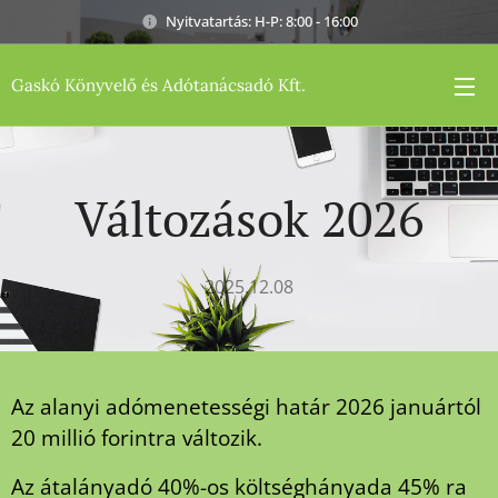
Nyitvatartás: H-P: 8:00 - 16:00
Gaskó Könyvelő és Adótanácsadó Kft.
Változások 2026
2025.12.08
Az alanyi adómenetességi határ 2026 januártól
20 millió forintra változik.
Az átalányadó 40%-os költséghányada 45% ra