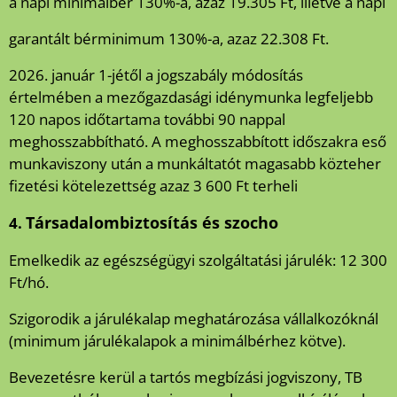
a napi minimálbér 130%-a, azaz 19.305 Ft, illetve a napi
garantált bérminimum 130%-a, azaz 22.308 Ft.
2026. január 1-jétől a jogszabály módosítás
értelmében a mezőgazdasági idénymunka legfeljebb
120 napos időtartama további 90 nappal
meghosszabbítható. A meghosszabbított időszakra eső
munkaviszony után a munkáltatót magasabb közteher
fizetési kötelezettség azaz 3 600 Ft terheli
Társadalombiztosítás és szocho
4.
Emelkedik az egészségügyi szolgáltatási járulék: 12 300
Ft/hó.
Szigorodik a járulékalap meghatározása vállalkozóknál
(minimum járulékalapok a minimálbérhez kötve).
Bevezetésre kerül a tartós megbízási jogviszony, TB