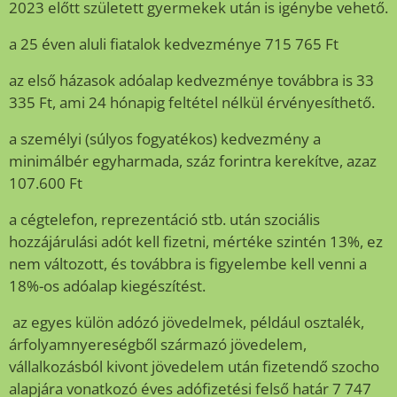
2023 előtt született gyermekek után is igénybe vehető.
a 25 éven aluli fiatalok kedvezménye 715 765 Ft
az első házasok adóalap kedvezménye továbbra is 33
335 Ft, ami 24 hónapig feltétel nélkül érvényesíthető.
a személyi (súlyos fogyatékos) kedvezmény a
minimálbér egyharmada, száz forintra kerekítve, azaz
107.600 Ft
a cégtelefon, reprezentáció stb. után szociális
hozzájárulási adót kell fizetni, mértéke szintén 13%, ez
nem változott, és továbbra is figyelembe kell venni a
18%-os adóalap kiegészítést.
az egyes külön adózó jövedelmek, például osztalék,
árfolyamnyereségből származó jövedelem,
vállalkozásból kivont jövedelem után fizetendő szocho
alapjára vonatkozó éves adófizetési felső határ 7 747