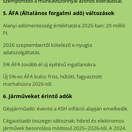
szempontból a munkaviszonnyal azonos elbírálással.
ÁFA (Általános forgalmi adó) változások
5.
Alanyi adómentesség értékhatára 2026-ban: 20 millió
Ft.
2026 szeptembertől kötelező e-nyugta
adatszolgáltatás.
5% ÁFA tovább él új építésű ingatlanokra.
Új 5%-os ÁFA kulcs: friss, hűtött, fagyasztott
marhahúsra 2026-tól.
Járműveket érintő adók
6.
Gépjárműadó: évente a KSH infláció alapján emelkedik.
Cégautóadó összegei változnak; hibrid és elektromos
járművek besorolása módosul 2025–2026-tól. A 2024.