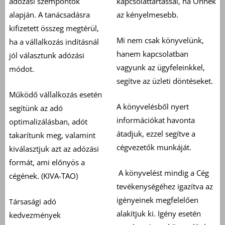
adózási szempontok
kapcsolattartással, ha Önnek
alapján. A tanácsadásra
az kényelmesebb.
kifizetett összeg megtérül,
Mi nem csak könyvelünk,
ha a vállalkozás indításnál
hanem kapcsolatban
jól választunk adózási
vagyunk az ügyfeleinkkel,
módot.
segítve az üzleti döntéseket.
Működő vállalkozás esetén
A könyvelésből nyert
segítünk az adó
információkat havonta
optimalizálásban, adót
átadjuk, ezzel segítve a
takarítunk meg, valamint
cégvezetők munkáját.
kiválasztjuk azt az adózási
formát, ami előnyös a
A könyvelést mindig a Cég
cégének. (KIVA-TAO)
tevékenységéhez igazítva az
igényeinek megfelelően
ársasági adó
T
alakítjuk ki. Igény esetén
kedvezmények