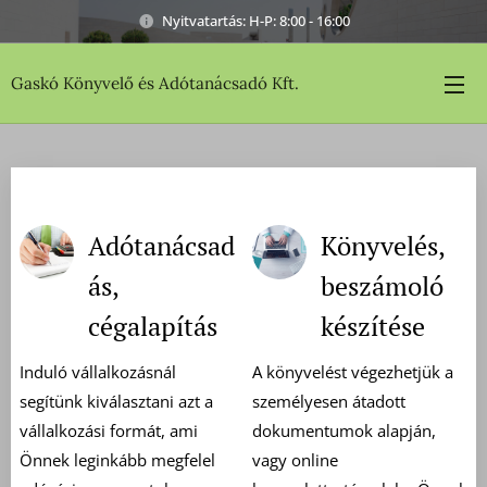
Nyitvatartás: H-P: 8:00 - 16:00
Gaskó Könyvelő és Adótanácsadó Kft.
Adótanácsad
Könyvelés,
ás,
beszámoló
cégalapítás
készítése
Induló vállalkozásnál
A könyvelést végezhetjük a
segítünk kiválasztani azt a
személyesen átadott
vállalkozási formát, ami
dokumentumok alapján,
Önnek leginkább megfelel
vagy online