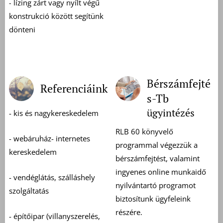
lízing zárt vagy nyílt végű
-
konstrukció között segítünk
dönteni
Bérszámfejté
Referenciáink
s-Tb
ügyintézés
- kis és nagykereskedelem
RLB 60 könyvelő
- webáruház- internetes
programmal végezzük a
kereskedelem
bérszámfejtést, valamint
ingyenes online munkaidő
- vendéglátás, szálláshely
nyilvántartó programot
szolgáltatás
biztosítunk ügyfeleink
részére.
- építőipar (villanyszerelés,