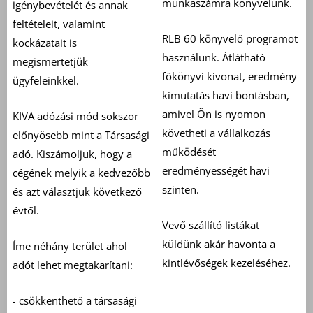
munkaszámra könyvelünk.
igénybevételét és annak
feltételeit, valamint
RLB 60 könyvelő programot
kockázatait is
használunk. Átlátható
megismertetjük
főkönyvi kivonat, eredmény
ügyfeleinkkel.
kimutatás havi bontásban,
amivel Ön is nyomon
KIVA adózási mód sokszor
követheti a vállalkozás
előnyösebb mint a Társasági
működését
adó. Kiszámoljuk, hogy a
eredményességét havi
cégének melyik a kedvezőbb
szinten.
és azt választjuk következő
évtől.
Vevő szállító listákat
küldünk akár havonta a
Íme néhány terület ahol
kintlévőségek kezeléséhez.
adót lehet megtakarítani:
csökkenthető a társasági
-