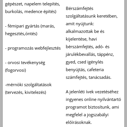
gépészet, napelem telepítés,
Bérszámfejtés
burkolás, medence építés)
szolgáltatásunk keretében,
amit nyújtunk:
- fémipari gyártás (marás,
alkalmazottak be és
hegesztés,öntés)
kijelentése, havi
bérszámfejtés, adó- és
- programozás webfejlesztés
járulékbevallás, táppénz,
gyed, csed igénylés
- orvosi tevékenység
benyújtás, cafeteria
(fogorvosi)
számfejtés, tanácsadás.
-mérnöki szolgáltatások
A jelenléti ívek vezetéséhez
(tervezés, kivitelezés)
ingyenes online nyilvántartó
programot biztosítunk, ami
megfelel a jogszabályi
előírásoknak.