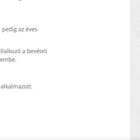
l pedig az éves
llalkozó a bevételi
elembe.
alkalmazott.