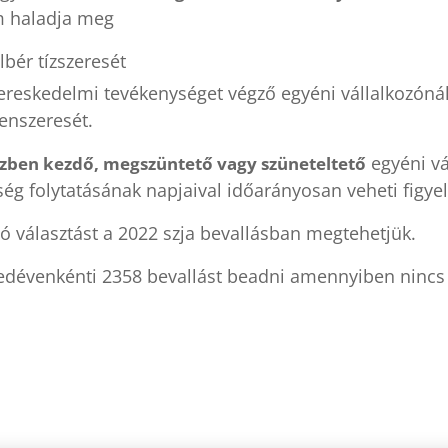
 haladja meg
bér tízszeresét
kereskedelmi tevékenységet végző egyéni vállalkozóná
enszeresét.
egyéni vá
zben kezdő, megszüntető vagy szüneteltető
ség folytatásának napjaival időarányosan veheti figy
ó választást a 2022 szja bevallásban megtehetjük.
yedévenkénti 2358 bevallást beadni amennyiben nincs 