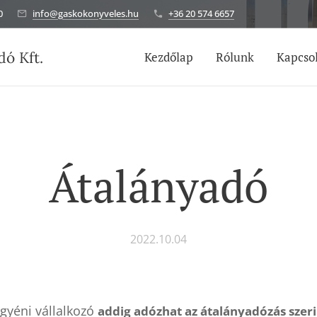
0
info@gaskokonyveles.hu
+36 20 574 6657
ó Kft.
Kezdőlap
Rólunk
Kapcso
Átalányadó
2022.10.04
gyéni vállalkozó
addig adózhat az átalányadózás szeri