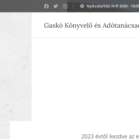
Nyitvatartás: H-P: 8:00 - 16:0
Gaskó Könyvelő és Adótanácsad
2023 évtől kezdve az e