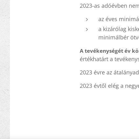
2023-as adóévben nem
az éves minimál
a kizárólag kis
minimálbér ötv
A tevékenységét év kö
értékhatárt a tevékeny
2023 évre az átalányad
2023 évtől elég a neg