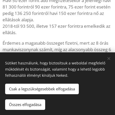
Havi 50 ezer forint adó megfizetésekor a jelenlegi havi
81 300 forintról 90 ezer forintra, 75 ezer forint esetén
pedig 136 250 forintról havi 150 ezer forintra nő az
ellátások alapja.
2018-tól 93 500, illetve 157 ezer forintra emelkedik az
ellátás.
Érdemes a magasabb összeget fizetni, mert az 8 órás
munkaviszonynak számít, míg az alacsonyabb összeg 6
órás munkaviszonynak felel meg.
Sütiket használunk, hogy biztosítsuk a weboldal megfelelő
működését és biztonságát, valamint hogy a lehető legjobb
felhasználói élményt kínáljuk Neked.
Gaskó Könyvelő és Adótanácsadó Kft. Adószám:25343760
Csak a legszükségesebbek elfogadása
Iroda: 9023 Győr, Mészáros Lőrinc utca 5. Székhely:9011 Győr,
Regős utca 23.
Összes elfogadása
Az oldalt a
Webnode
működteti
Sütik