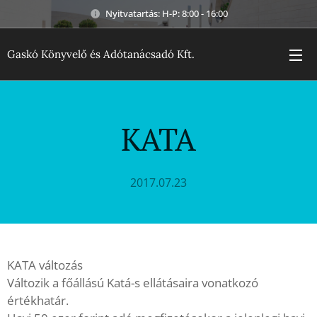
Nyitvatartás: H-P: 8:00 - 16:00
Gaskó Könyvelő és Adótanácsadó Kft.
KATA
2017.07.23
KATA változás
Változik a főállású Katá-s ellátásaira vonatkozó
értékhatár.